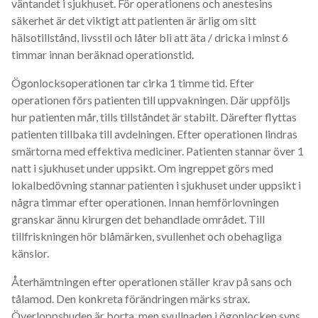
väntandet i sjukhuset. För operationens och anestesins
säkerhet är det viktigt att patienten är ärlig om sitt
hälsotillstånd, livsstil och låter bli att äta / dricka i minst 6
timmar innan beräknad operationstid.
Ögonlocksoperationen tar cirka 1 timme tid. Efter
operationen förs patienten till uppvakningen. Där uppföljs
hur patienten mår, tills tillståndet är stabilt. Därefter flyttas
patienten tillbaka till avdelningen. Efter operationen lindras
smärtorna med effektiva mediciner. Patienten stannar över 1
natt i sjukhuset under uppsikt. Om ingreppet görs med
lokalbedövning stannar patienten i sjukhuset under uppsikt i
några timmar efter operationen. Innan hemförlovningen
granskar ännu kirurgen det behandlade området. Till
tillfriskningen hör blåmärken, svullenhet och obehagliga
känslor.
Återhämtningen efter operationen ställer krav på sans och
tålamod. Den konkreta förändringen märks strax.
Överloppshuden är borta, men svullnaden i ögonlocken syns