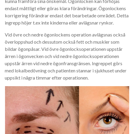
kunna framföra sina önskemål. Ögonlocken kan förhöjas
endast måttligt eller göras klara förändringar. Ögonlockens
korrigering förändrar endast det bearbetade området. Detta
ingrepp höjer t.ex inte kinderna eller avlägsnar rynkor.
Vid övre och nedre ögonlockens operation avlägsnas också
överloppshud och dessutom också fett och muskler som
bildar ögonpåsar. Vid övre ögonlocksoperationen uppstår
ärren i ögonvecken och vid nedre ögonlocksoperationen
uppstår ärren vid nedre ögonfransgränsen. Ingreppet görs
med lokalbedövning och patienten stannar i sjukhuset under
uppsikt i några timmar efter operationen.