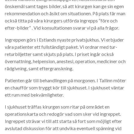
önskemål samt tages bilder, så att kirurgen kan ge sin egen
rekommendation och åsikt om situationen. På plats får man
också titta på våra kirurgers utförda ingrepps “före och
efter-bilder” . Vid konsultationen svarar vi på alla frågor.
Ingreppen görs i Estlands nyaste privatsjukhus. Vi erbjuder
våra patienter ett fullständigt paket. Vi ordnar med tur-
returbiljetter samt skjuts på plats. I priset ingår också
övernattning, helpension, anestesi, operation, mediciner och
rådgivning, samt eftergranskning.
Patienten går till behandlingen på morgonen. I Tallinn möter
en chaufför som tryggt kör till sjukhuset. I sjukhuset väntar
ett rum med bekvämligheter.
I sjukhuset träffas kirurgen som ritar på området en
operationskarta och redogör vad som sker vid ingreppet.
Ingreppet strävar vi till att starta så fort som möjligt efter
avslutad diskussion för att undvika eventuell spänning vid