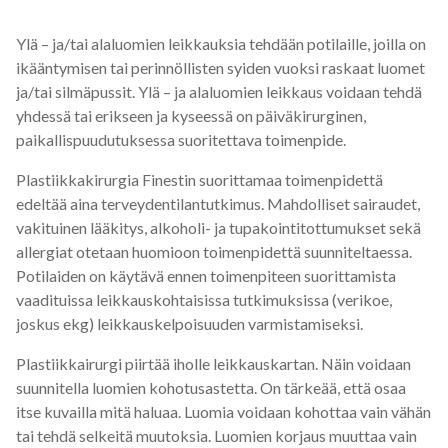
Ylä – ja/tai alaluomien leikkauksia tehdään potilaille, joilla on
ikääntymisen tai perinnöllisten syiden vuoksi raskaat luomet
ja/tai silmäpussit. Ylä – ja alaluomien leikkaus voidaan tehdä
yhdessä tai erikseen ja kyseessä on päiväkirurginen,
paikallispuudutuksessa suoritettava toimenpide.
Plastiikkakirurgia Finestin suorittamaa toimenpidettä
edeltää aina terveydentilantutkimus. Mahdolliset sairaudet,
vakituinen lääkitys, alkoholi- ja tupakointitottumukset sekä
allergiat otetaan huomioon toimenpidettä suunniteltaessa.
Potilaiden on käytävä ennen toimenpiteen suorittamista
vaadituissa leikkauskohtaisissa tutkimuksissa (verikoe,
joskus ekg) leikkauskelpoisuuden varmistamiseksi.
Plastiikkairurgi piirtää iholle leikkauskartan. Näin voidaan
suunnitella luomien kohotusastetta. On tärkeää, että osaa
itse kuvailla mitä haluaa. Luomia voidaan kohottaa vain vähän
tai tehdä selkeitä muutoksia. Luomien korjaus muuttaa vain