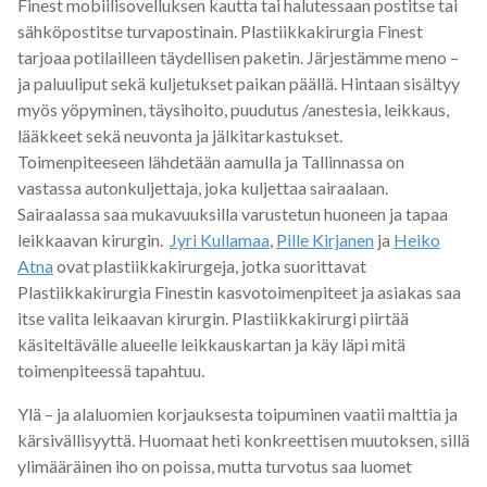
Finest mobiilisovelluksen kautta tai halutessaan postitse tai
sähköpostitse turvapostinain. Plastiikkakirurgia Finest
tarjoaa potilailleen täydellisen paketin. Järjestämme meno –
ja paluuliput sekä kuljetukset paikan päällä. Hintaan sisältyy
myös yöpyminen, täysihoito, puudutus /anestesia, leikkaus,
lääkkeet sekä neuvonta ja jälkitarkastukset.
Toimenpiteeseen lähdetään aamulla ja Tallinnassa on
vastassa autonkuljettaja, joka kuljettaa sairaalaan.
Sairaalassa saa mukavuuksilla varustetun huoneen ja tapaa
leikkaavan kirurgin.
Jyri Kullamaa
,
Pille Kirjanen
ja
Heiko
Atna
ovat plastiikkakirurgeja, jotka suorittavat
Plastiikkakirurgia Finestin kasvotoimenpiteet ja asiakas saa
itse valita leikaavan kirurgin. Plastiikkakirurgi piirtää
käsiteltävälle alueelle leikkauskartan ja käy läpi mitä
toimenpiteessä tapahtuu.
Ylä – ja alaluomien korjauksesta toipuminen vaatii malttia ja
kärsivällisyyttä. Huomaat heti konkreettisen muutoksen, sillä
ylimääräinen iho on poissa, mutta turvotus saa luomet