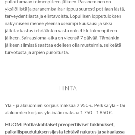
pullottamaan toimenpiteen jälkeen. Paraneminen on
yksilöllistä ja paranemisaika riippuu suuresti potilaan iästä,
terveydentilasta ja elintavoista. Lopullisen lopputuloksen
näkymiseen menee yleensä useampi kuukausi ja siksi
jälkitarkastus tehdäänkin vasta noin 4 kk toimenpiteen
jälkeen. Sairausloma-aika on yleensä 7 päivää. Tämänkin
jälkeen silmissä saattaa edelleen olla mustelmia, selkeätä
turvotusta ja arpien punoitusta.
HINTA
Ylä – ja alaluomien korjaus maksaa 2 950 €. Pelkkä ylä – tai
alaluomien korjaus yksinään maksaa 1 750 – 1 850 €.
HUOM: Potilaskohtaiset preopertiiviset tukimukset,
paikallispuudutuksen sijasta tehtävä nukutus ja sairaalassa