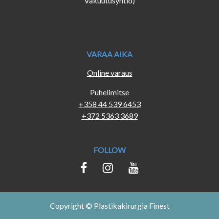
Vakuutusyhtiö)
VARAA AIKA
Online varaus
Puhelimitse
+358 44 539 6453
+372 5363 3689
FOLLOW
Copyright © Plastikakirurgia Finest