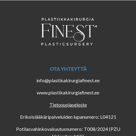
OTA YHTEYTTÄ
info@plastikakirurgiafinest.ee
www.plastikakirurgiafinest.ee
Tietosuojaseloste
Erikoislääkäripalveluiden lupanumero: L04121
Potilasvahinkovakuutusnumero: T008/2024 (PZU