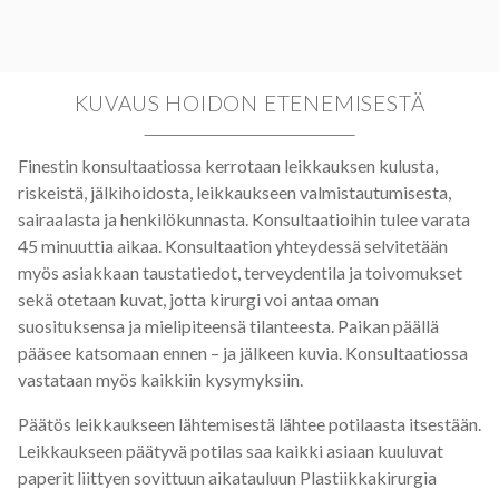
KUVAUS HOIDON ETENEMISESTÄ
Finestin konsultaatiossa kerrotaan leikkauksen kulusta,
riskeistä, jälkihoidosta, leikkaukseen valmistautumisesta,
sairaalasta ja henkilökunnasta. Konsultaatioihin tulee varata
45 minuuttia aikaa. Konsultaation yhteydessä selvitetään
myös asiakkaan taustatiedot, terveydentila ja toivomukset
sekä otetaan kuvat, jotta kirurgi voi antaa oman
suosituksensa ja mielipiteensä tilanteesta. Paikan päällä
pääsee katsomaan ennen – ja jälkeen kuvia. Konsultaatiossa
vastataan myös kaikkiin kysymyksiin.
Päätös leikkaukseen lähtemisestä lähtee potilaasta itsestään.
Leikkaukseen päätyvä potilas saa kaikki asiaan kuuluvat
paperit liittyen sovittuun aikatauluun Plastiikkakirurgia