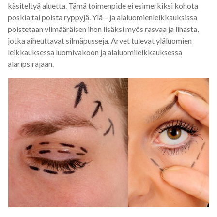
käsiteltyä aluetta. Tämä toimenpide ei esimerkiksi kohota
poskia tai poista ryppyjä. Ylä – ja alaluomienleikkauksissa
poistetaan ylimääräisen ihon lisäksi myös rasvaa ja lihasta,
jotka aiheuttavat silmäpusseja. Arvet tulevat yläluomien
leikkauksessa luomivakoon ja alaluomileikkauksessa
alaripsirajaan.