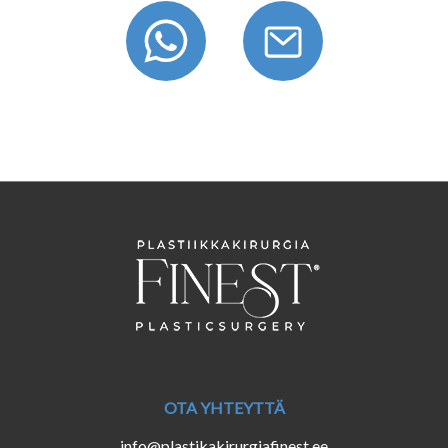
OTA YHTEYTTÄ
info@plastikakirurgiafinest.ee