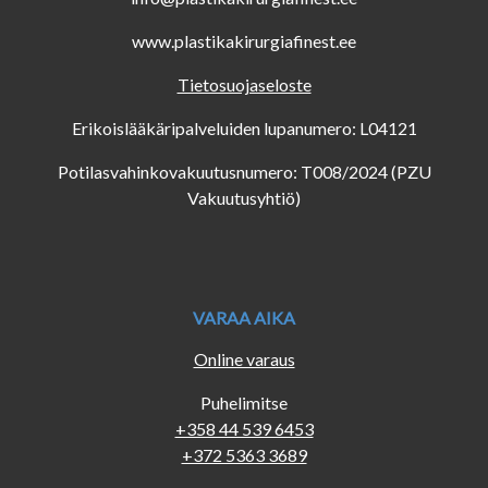
www.plastikakirurgiafinest.ee
Tietosuojaseloste
Erikoislääkäripalveluiden lupanumero: L04121
Potilasvahinkovakuutusnumero: T008/2024 (PZU
Vakuutusyhtiö)
VARAA AIKA
Online varaus
Puhelimitse
+358 44 539 6453
+372 5363 3689