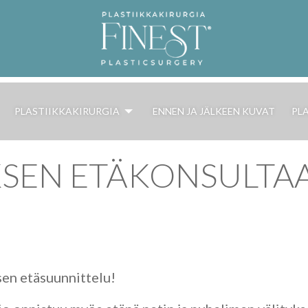
PLASTIIKKAKIRURGIA
ENNEN JA JÄLKEEN KUVAT
PL
SEN ETÄKONSULTAA
en etäsuunnittelu!