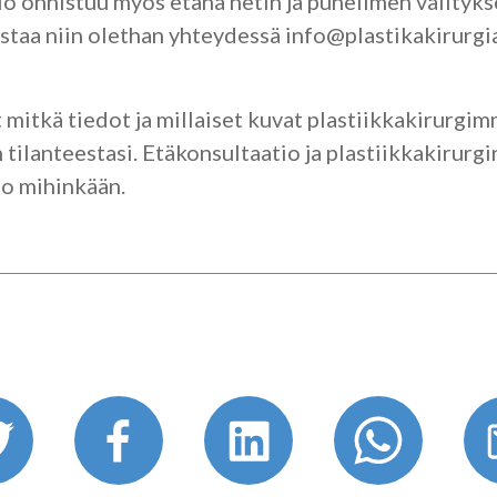
io onnistuu myös etänä netin ja puhelimen välityks
staa niin olethan yhteydessä info@plastikakirurgia
 mitkä tiedot ja millaiset kuvat plastiikkakirurgi
tilanteestasi. Etäkonsultaatio ja plastiikkakirurgi
do mihinkään.