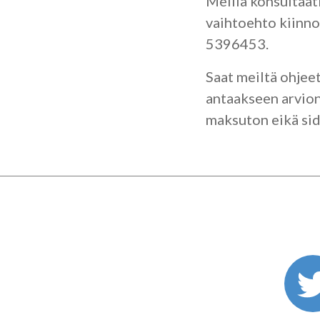
Meillä konsultaat
vaihtoehto kiinno
5396453.
Saat meiltä ohjeet
antaakseen arvion 
maksuton eikä si