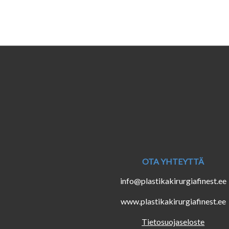
OTA YHTEYTTÄ
info@plastikakirurgiafinest.ee
www.plastikakirurgiafinest.ee
Tietosuojaseloste