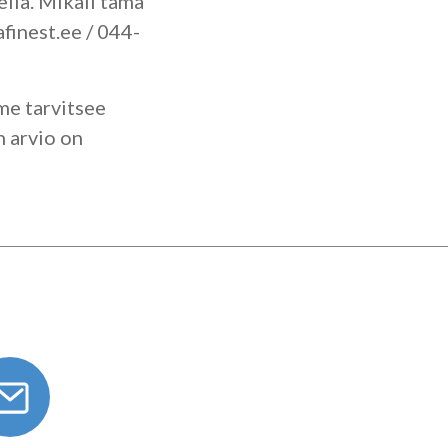
ellä. Mikäli tämä
finest.ee / 044-
mme tarvitsee
n arvio on