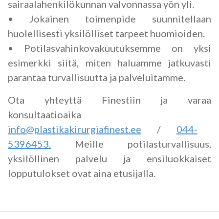
sairaalahenkilökunnan valvonnassa yön yli.
• Jokainen toimenpide suunnitellaan
huolellisesti yksilölliset tarpeet huomioiden.
• Potilasvahinkovakuutuksemme on yksi
esimerkki siitä, miten haluamme jatkuvasti
parantaa turvallisuutta ja palveluitamme.
Ota yhteyttä Finestiin ja varaa
konsultaatioaika
info@plastikakirurgiafinest.ee
/
044-
5396453.
Meille potilasturvallisuus,
yksilöllinen palvelu ja ensiluokkaiset
lopputulokset ovat aina etusijalla.