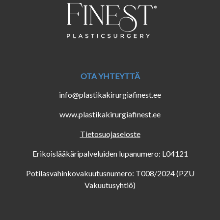
OTA YHTEYTTÄ
info@plastikakirurgiafinest.ee
www.plastikakirurgiafinest.ee
Tietosuojaseloste
Erikoislääkäripalveluiden lupanumero: L04121
Potilasvahinkovakuutusnumero: T008/2024 (PZU
Vakuutusyhtiö)