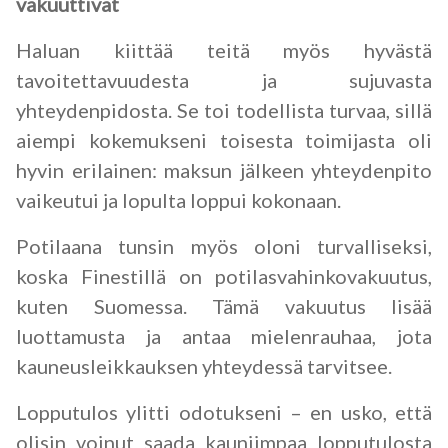
vakuuttivat
Haluan kiittää teitä myös hyvästä
tavoitettavuudesta ja sujuvasta
yhteydenpidosta. Se toi todellista turvaa, sillä
aiempi kokemukseni toisesta toimijasta oli
hyvin erilainen: maksun jälkeen yhteydenpito
vaikeutui ja lopulta loppui kokonaan.
Potilaana tunsin myös oloni turvalliseksi,
koska Finestillä on potilasvahinkovakuutus,
kuten Suomessa. Tämä vakuutus lisää
luottamusta ja antaa mielenrauhaa, jota
kauneusleikkauksen yhteydessä tarvitsee.
Lopputulos ylitti odotukseni – en usko, että
olisin voinut saada kauniimpaa lopputulosta