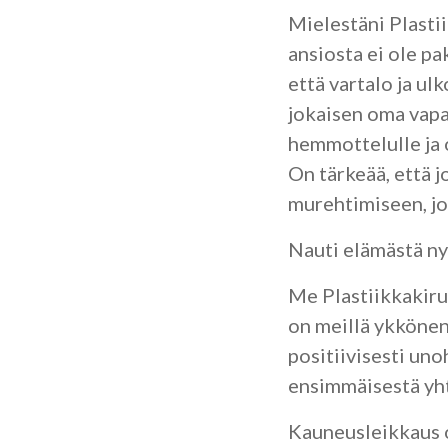
Mielestäni Plasti
ansiosta ei ole pa
että vartalo ja u
jokaisen oma vapa
hemmottelulle ja o
On tärkeää, että 
murehtimiseen, jot
Nauti elämästä nyt
Me Plastiikkakiru
on meillä ykkönen 
positiivisesti un
ensimmäisestä yht
Kauneusleikkaus on