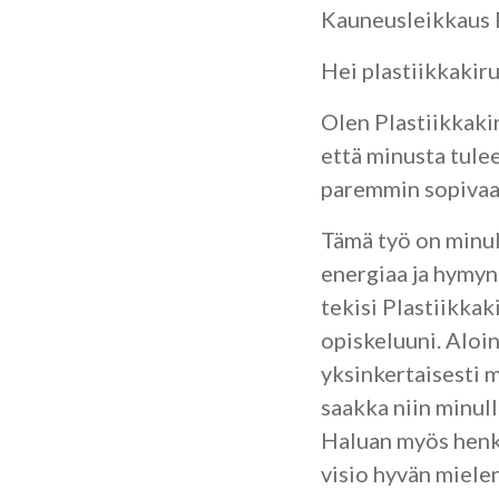
Kauneusleikkaus P
Hei plastiikkakiru
Olen Plastiikkakir
että minusta tulee 
paremmin sopivaa
Tämä työ on minull
energiaa ja hymyn 
tekisi Plastiikkak
opiskeluuni. Aloin
yksinkertaisesti 
saakka niin minull
Haluan myös henki
visio hyvän mielen