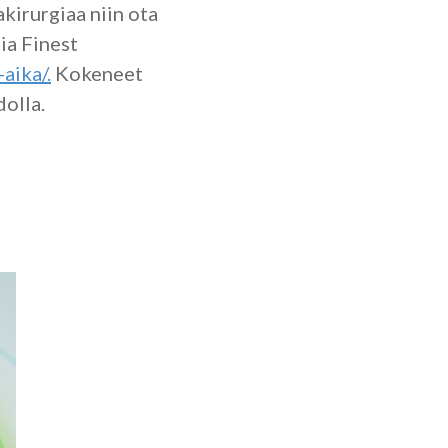
akirurgiaa niin ota
ia Finest
aika/.
Kokeneet
dolla.