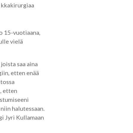
ikkakirurgiaa
jo 15-vuotiaana,
ulle vielä
joista saa aina
iin, etten enää
stossa
, etten
istumiseeni
 niin halutessaan.
gi Jyri Kullamaan