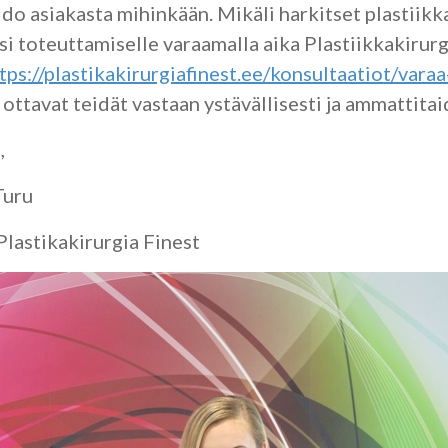
ido asiakasta mihinkään. Mikäli harkitset plastiikk
si toteuttamiselle varaamalla aika Plastiikkakirurg
tps://plastikakirurgiafinest.ee/konsultaatiot/varaa-
ttavat teidät vastaan ystävällisesti ja ammattitai
,
Turu
Plastikakirurgia Finest