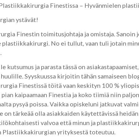
lastiikkakirurgia Finestissa – Hyvänmielen plasti
rgian ystävät!
urgia Finestin toimitusjohtaja ja omistaja. Sanoin 
plastiikkakirurgi. No ei tullut, vaan tuli jotain min
.
e kutsumus ja parasta tässä on asiakastapaamiset, 
huulille. Syyskuussa kirjoitin tähän samaiseen blog
irurgia Finestissä töitä vaan keskityn 100 % yliopi
 pian kaipaamaan Finestia ja koko tiimiä niin paljon
malta pysyä poissa. Vaikka opiskeluni jatkuvat valm
e on tärkeää olla asiakkaiden käytettävissä heidän
lökohtaisesti valvoa että minun ja plastiikkakirur
 Plastiikkakirurgian yrityksestä toteutuu.