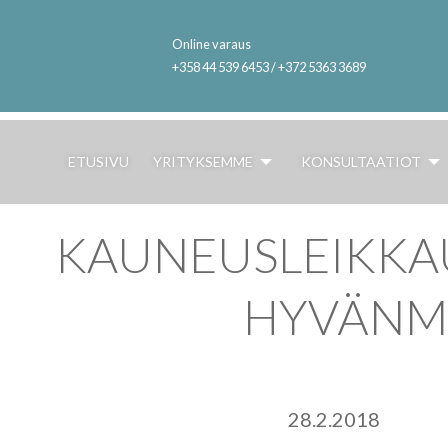
Online varaus
+358 44 539 6453 / +372 5363 3689
ETUSIVU
YRITYKSEMME
KONSULTAATIOT
KAUNEUSLEIKKAU
HYVÄNMI
28.2.2018