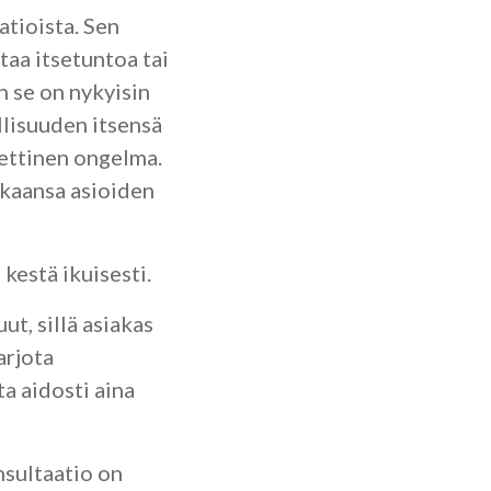
atioista. Sen
taa itsetuntoa tai
n se on nykyisin
llisuuden itsensä
teettinen ongelma.
ikaansa asioiden
 kestä ikuisesti.
t, sillä asiakas
arjota
a aidosti aina
nsultaatio on