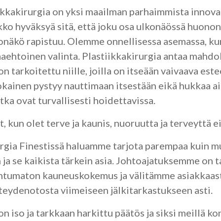
ikkakirurgia on yksi maailman parhaimmista innova
kko hyväksyä sitä, että joku osa ulkonäössä huonon
lkonäkö rapistuu. Olemme onnellisessa asemassa, ku
aehtoinen valinta. Plastiikkakirurgia antaa mahdo
n tarkoitettu niille, joilla on itseään vaivaava es
jokainen pystyy nauttimaan itsestään eikä hukkaa a
ka ovat turvallisesti hoidettavissa.
, kun olet terve ja kaunis, nuoruutta ja terveyttä ei
rgia Finestissä haluamme tarjota parempaa kuin muu
ja se kaikista tärkein asia. Johtoajatuksemme on t
ohtumaton kauneuskokemus ja välitämme asiakkaast
eydenotosta viimeiseen jälkitarkastukseen asti.
 iso ja tarkkaan harkittu päätös ja siksi meillä ko