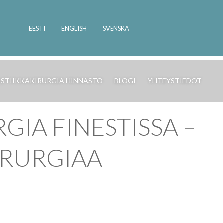
EESTI
ENGLISH
SVENSKA
ASTIIKKAKIRURGIA HINNASTO
BLOGI
YHTEYSTIEDOT
IA FINESTISSA –
IRURGIAA