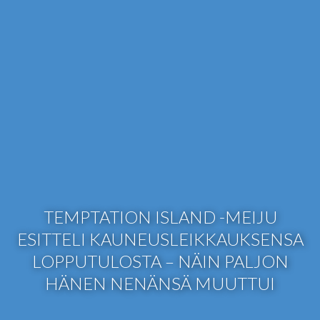
TEMPTATION ISLAND -MEIJU
ESITTELI KAUNEUSLEIKKAUKSENSA
LOPPUTULOSTA – NÄIN PALJON
HÄNEN NENÄNSÄ MUUTTUI