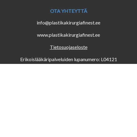
OTA YHTEYTTÄ
info@plastikakirurgiafinest.ee
www.plastikakirurgiafinest.ee
Tietosuojaseloste
Erikoislääkäripalveluiden lupanumero: L04121
Potilasvahinkovakuutusnumero: T008/2024 (PZU
Vakuutusyhtiö)
VARAA AIKA
Online varaus
Puhelimitse