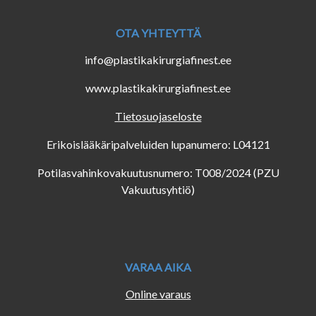
OTA YHTEYTTÄ
info@plastikakirurgiafinest.ee
www.plastikakirurgiafinest.ee
Tietosuojaseloste
Erikoislääkäripalveluiden lupanumero: L04121
Potilasvahinkovakuutusnumero: T008/2024 (PZU
Vakuutusyhtiö)
VARAA AIKA
Online varaus