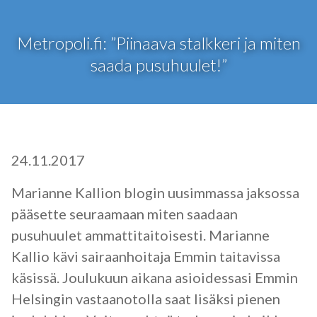
Metropoli.fi: ”Piinaava stalkkeri ja miten
saada pusuhuulet!”
24.11.2017
Marianne Kallion blogin uusimmassa jaksossa
pääsette seuraamaan miten saadaan
pusuhuulet ammattitaitoisesti. Marianne
Kallio kävi sairaanhoitaja Emmin taitavissa
käsissä. Joulukuun aikana asioidessasi Emmin
Helsingin vastaanotolla saat lisäksi pienen