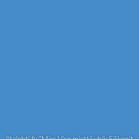
Iltalehti.fi: ”Miss Viro miettii yhä: Silikonit