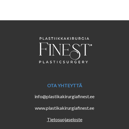
OTA YHTEYTTÄ
info@plastikakirurgiafinest.ee
www.plastikakirurgiafinest.ee
Tietosuojaseloste