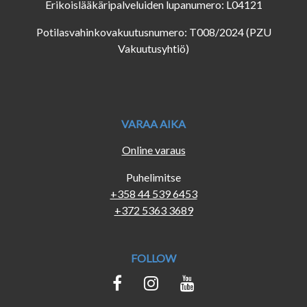
Erikoislääkäripalveluiden lupanumero: L04121
Potilasvahinkovakuutusnumero: T008/2024 (PZU
Vakuutusyhtiö)
VARAA AIKA
Online varaus
Puhelimitse
+358 44 539 6453
+372 5363 3689
FOLLOW