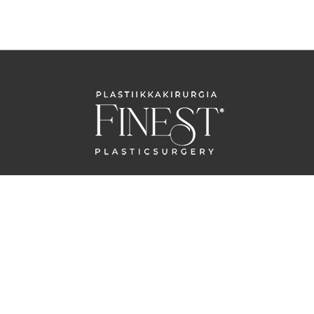
OTA YHTEYTTÄ
info@plastikakirurgiafinest.ee
www.plastikakirurgiafinest.ee
Tietosuojaseloste