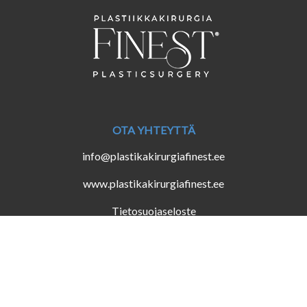
OTA YHTEYTTÄ
info@plastikakirurgiafinest.ee
www.plastikakirurgiafinest.ee
Tietosuojaseloste
Erikoislääkäripalveluiden lupanumero: L04121
Potilasvahinkovakuutusnumero: T008/2024 (PZU
Vakuutusyhtiö)