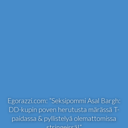
Egorazzi.com: ”Seksipommi Asal Bargh:
DD-kupin poven herutusta märässä T-
paidassa & pyllistelyä olemattomissa
stringeissä!”