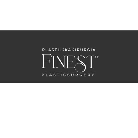
OTA YHTEYTTÄ
info@plastikakirurgiafinest.ee
www.plastikakirurgiafinest.ee
Tietosuojaseloste