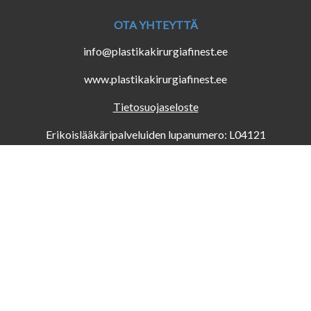
OTA YHTEYTTÄ
info@plastikakirurgiafinest.ee
www.plastikakirurgiafinest.ee
Tietosuojaseloste
Erikoislääkäripalveluiden lupanumero: L04121
Potilasvahinkovakuutusnumero: T008/2024 (PZU
Vakuutusyhtiö)
VARAA AIKA
Online varaus
Puhelimitse