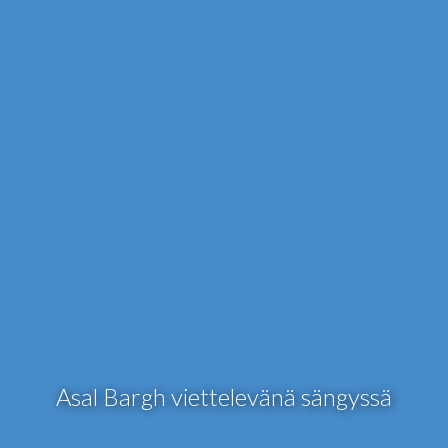
Asal Bargh viettelevänä sängyssä