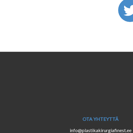
OTA YHTEYTTÄ
info@plastikakirurgiafinest.ee