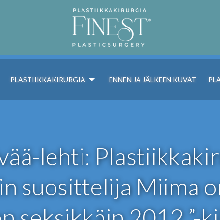
PLASTIIKKAKIRURGIA
ENNEN JA JÄLKEEN KUVAT
PL
vää-lehti: Plastiikkaki
in suosittelija Miima on
 seksikkäin 2012 ”-ki