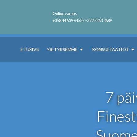
Online varaus
+358 44 539 6453 / +372 5363 3689
ETUSIVU
YRITYKSEMME
KONSULTAATIOT
7 päi
Finest
Suomen