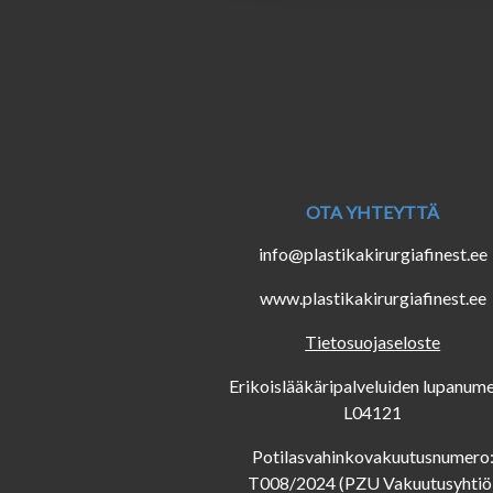
OTA YHTEYTTÄ
info@plastikakirurgiafinest.ee
www.plastikakirurgiafinest.ee
Tietosuojaseloste
Erikoislääkäripalveluiden lupanume
L04121
Potilasvahinkovakuutusnumero
T008/2024 (PZU Vakuutusyhtiö