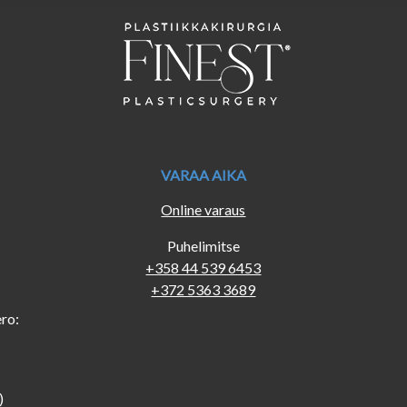
VARAA AIKA
Online varaus
Puhelimitse
+358 44 539 6453
+372 5363 3689
ro:
:
)