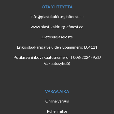
OTA YHTEYTTÄ
info@plastikakirurgiafinest.ee
www.plastikakirurgiafinest.ee
Tietosuojaseloste
Erikoislääkäripalveluiden lupanumero: L04121
Potilasvahinkovakuutusnumero: T008/2024 (PZU
Vakuutusyhtiö)
VARAA AIKA
Online varaus
Puhelimitse